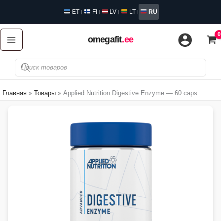
Перейти
ET
FI
LV
LT
RU
|
|
|
|
к
содержимому
omegafit
.ee
Поиск
товаров
Главная
Товары
Applied Nutrition Digestive Enzyme — 60 caps