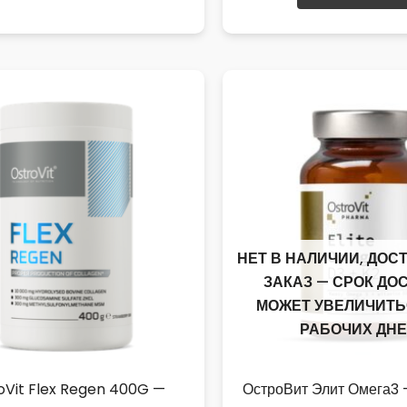
несколько
вариаций.
Опции
можно
выбрать
на
странице
товара.
НЕТ В НАЛИЧИИ, ДОС
ЗАКАЗ — СРОК ДО
МОЖЕТ УВЕЛИЧИТЬ
РАБОЧИХ ДНЕ
oVit Flex Regen 400G —
ОстроВит Элит Омега3