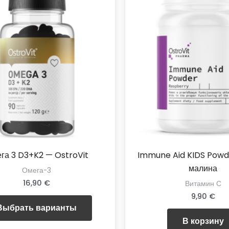
га 3 D3+K2 — OstroVit
Immune Aid KIDS Powd
малина
Омега-3
16,90
€
Витамин С
9,90
€
Этот
Выбрать варианты
товар
В корзину
имеет