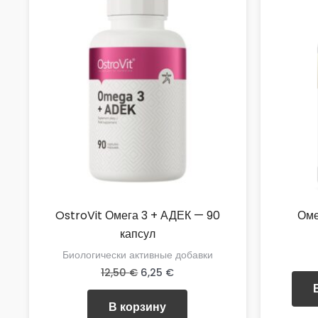
OstroVit Омега 3 + АДЕК — 90
Оме
капсул
Биологически активные добавки
Первоначальная
Текущая
12,50
€
6,25
€
цена
цена:
составляла
6,25 €.
В корзину
12,50 €.