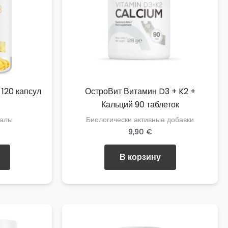
120 капсул
ОстроВит Витамин D3 + K2 +
Кальций 90 таблеток
ралы
Биологически активные добавки
9,90
€
В корзину